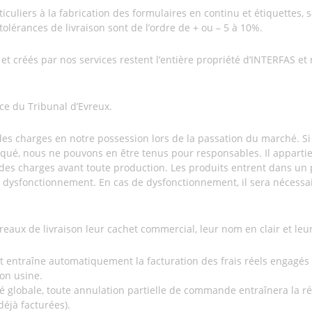
ticuliers à la fabrication des formulaires en continu et étiquettes, 
tolérances de livraison sont de l’ordre de + ou – 5 à 10%.
t créés par nos services restent l’entière propriété d’INTERFAS et
ce du Tribunal d’Evreux.
es charges en notre possession lors de la passation du marché. Si
iqué, nous ne pouvons en être tenus pour responsables. Il appartie
des charges avant toute production. Les produits entrent dans un 
dysfonctionnement. En cas de dysfonctionnement, il sera nécessai
reaux de livraison leur cachet commercial, leur nom en clair et leu
 entraîne automatiquement la facturation des frais réels engagés 
ion usine.
té globale, toute annulation partielle de commande entraînera la ré
éjà facturées).