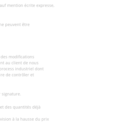
sauf mention écrite expresse,
 ne peuvent être
 des modifications
nt au client de nous
process industriel dont
re de contrôler et
r signature.
et des quantités déjà
vision à la hausse du prix