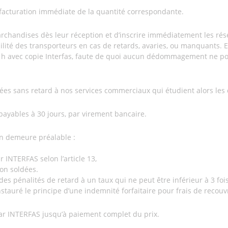
facturation immédiate de la quantité correspondante.
 marchandises dès leur réception et d’inscrire immédiatement les ré
ilité des transporteurs en cas de retards, avaries, ou manquants. En
 h avec copie Interfas, faute de quoi aucun dédommagement ne pou
fiées sans retard à nos services commerciaux qui étudient alors les
 payables à 30 jours, par virement bancaire.
en demeure préalable :
r INTERFAS selon l’article 13,
non soldées.
es pénalités de retard à un taux qui ne peut être inférieur à 3 fois 
 instauré le principe d’une indemnité forfaitaire pour frais de reco
ar INTERFAS jusqu’à paiement complet du prix.